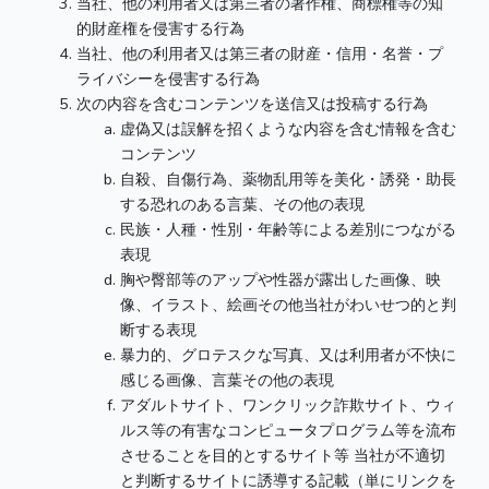
当社、他の利用者又は第三者の著作権、商標権等の知
的財産権を侵害する行為
当社、他の利用者又は第三者の財産・信用・名誉・プ
ライバシーを侵害する行為
次の内容を含むコンテンツを送信又は投稿する行為
虚偽又は誤解を招くような内容を含む情報を含む
コンテンツ
自殺、自傷行為、薬物乱用等を美化・誘発・助長
する恐れのある言葉、その他の表現
民族・人種・性別・年齢等による差別につながる
表現
胸や臀部等のアップや性器が露出した画像、映
像、イラスト、絵画その他当社がわいせつ的と判
断する表現
暴力的、グロテスクな写真、又は利用者が不快に
感じる画像、言葉その他の表現
アダルトサイト、ワンクリック詐欺サイト、ウィ
ルス等の有害なコンピュータプログラム等を流布
させることを目的とするサイト等 当社が不適切
と判断するサイトに誘導する記載（単にリンクを