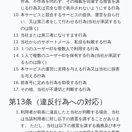
作為、不作為を問わず、その掲載を回避する措置を講
じる行為又は完全な形で表示されないようにする行為
本サービスと競合するサービスの提供、運営を自ら行
い、又は第三者をして行わせる行為(当社が承諾するも
のは除く)
当社または第三者になりすます行為
当社からのサポートメール、私信を転載する行為
１つのユーザーIDを複数人で利用する行為
１人で複数のユーザーIDを保有する行為(当社が承諾す
るものは除く)
本サービスの運営に支障を与える行為又は当社に損害
を与える行為
前各号に定める行為を助長する行為
その他、当社が不適切と判断する行為
第13条（違反行為への対応）
利用者が前条に違反したと当社が判断する場合、当社
は当該利用者に対し以下の措置を講ずることがありま
す。 ただし、当社は以下の措置を講ずる義務及び本サ